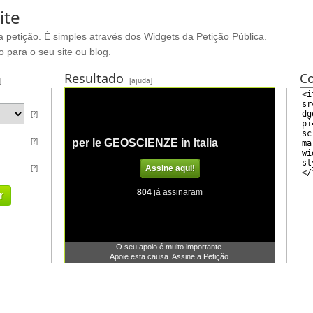
ite
a petição. É simples através dos Widgets da Petição Pública.
 para o seu site ou blog.
Resultado
Co
]
[ajuda]
[?]
[?]
[?]