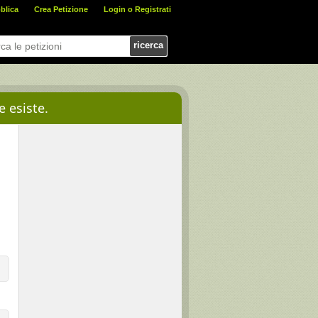
blica
Crea Petizione
Login o Registrati
ricerca
e esiste.