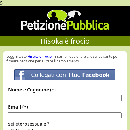
5
Hisoka è frocio
Leggi il testo
Hisoka è frocio
, inserire i dati e fare clic sul pulsante per
firmare petizione per aiutare il cambiamento.
Collegati con il tuo
Facebook
Nome e Cognome
(*)
Email
(*)
sei eterosessuale ?