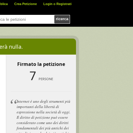
blica
Crea Petizione
Login o Registrati
ricerca
erà nulla.
Firmato la petizione
7
PERSONE
Internet è uno degli strumenti più
importanti della libertà di
espressione nella società di oggi.
Il diritto di petizione può essere
considerato come uno dei diritti
fondamentali dei più antichi dei