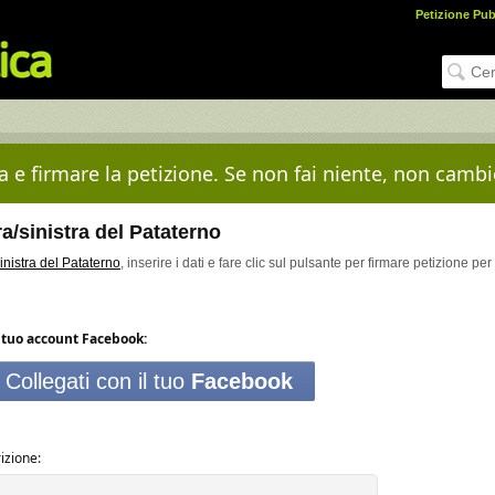
Petizione Pub
 e firmare la petizione. Se non fai niente, non cambi
ra/sinistra del Pataterno
sinistra del Pataterno
, inserire i dati e fare clic sul pulsante per firmare petizione per
tuo account Facebook:
Collegati con il tuo
Facebook
izione: