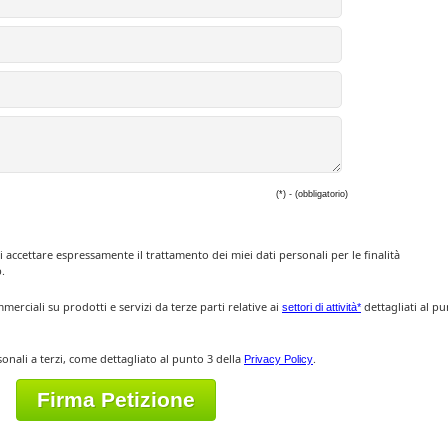
(*) - (obbligatorio)
i accettare espressamente il trattamento dei miei dati personali per le finalità
.
rciali su prodotti e servizi da terze parti relative ai
dettagliati al p
settori di attività*
sonali a terzi, come dettagliato al punto 3 della
.
Privacy Policy