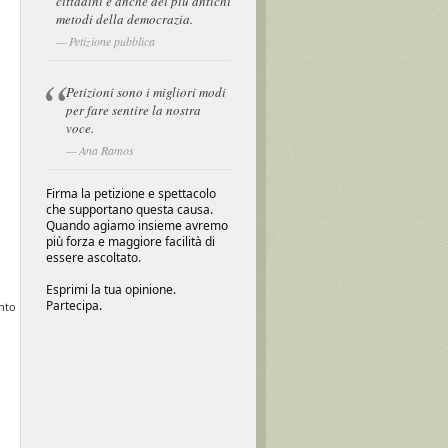
cittadini e anche dei più antichi
metodi della democrazia.
Petizione pubblica
Petizioni sono i migliori modi
per fare sentire la nostra
voce.
Ana Ramos
Firma la petizione e spettacolo
che supportano questa causa.
Quando agiamo insieme avremo
più forza e maggiore facilità di
essere ascoltato.
Esprimi la tua opinione.
Partecipa.
unto