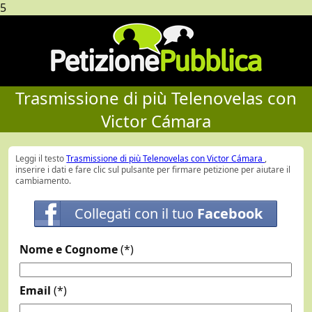
5
Trasmissione di più Telenovelas con
Victor Cámara
Leggi il testo
Trasmissione di più Telenovelas con Victor Cámara
,
inserire i dati e fare clic sul pulsante per firmare petizione per aiutare il
cambiamento.
Collegati con il tuo
Facebook
Nome e Cognome
(*)
Email
(*)