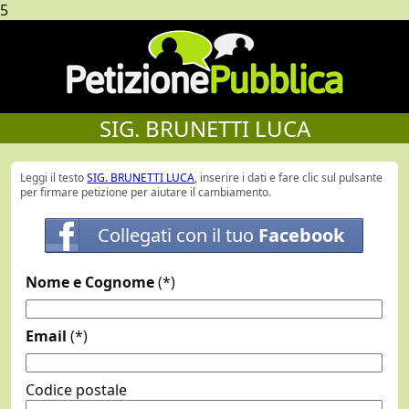
5
SIG. BRUNETTI LUCA
Leggi il testo
SIG. BRUNETTI LUCA
, inserire i dati e fare clic sul pulsante
per firmare petizione per aiutare il cambiamento.
Collegati con il tuo
Facebook
Nome e Cognome
(*)
Email
(*)
Codice postale