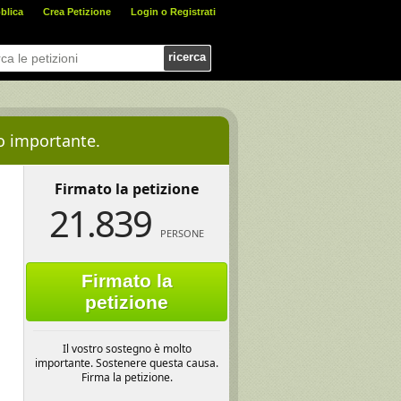
blica
Crea Petizione
Login o Registrati
ricerca
to importante.
Firmato la petizione
21.839
PERSONE
Firmato la
petizione
Il vostro sostegno è molto
importante. Sostenere questa causa.
Firma la petizione.