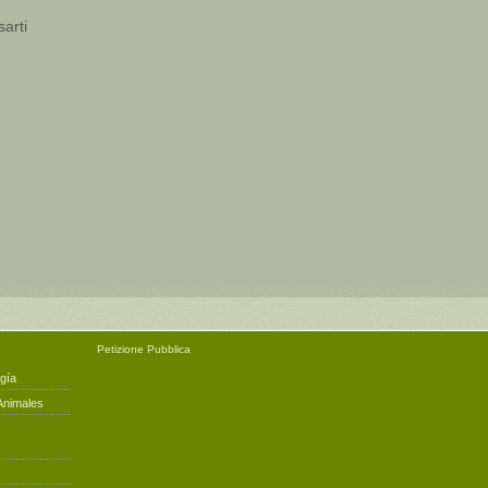
sarti
Petizione
Pubblica
gía
Animales