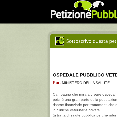
Sottoscrivo questa peti
OSPEDALE PUBBLICO VET
Per:
MINISTERO DELLA SALUTE
Campagna che mira a creare ospedali pu
poiché una gran parte della popolazio
risorse finanziarie per trattamenti che 
in cliniche veterinarie private.
Si tratta di salute pubblica perché ridurr