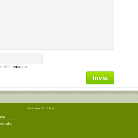
ere dell'immagine
Petizione
Pubblica
gía
Animales