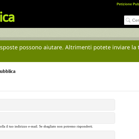
Petizione Pub
risposte possono aiutare. Altrimenti potete inviare la
Pubblica
olla il tuo indirizzo e-mail. Se sbagliato non potremo risponderti.