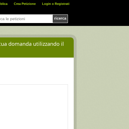
blica
Crea Petizione
Login o Registrati
ricerca
 tua domanda utilizzando il