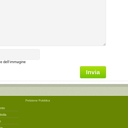
ere dell'immagine
Petizione
Pubblica
ento
Media
o
re