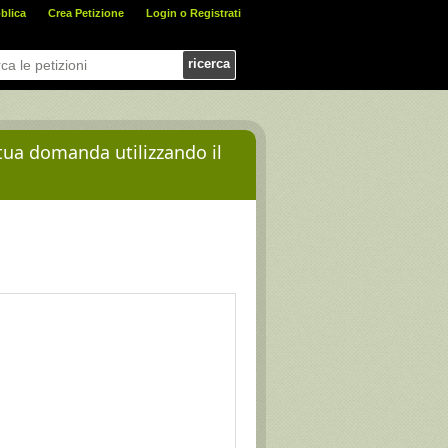
blica
Crea Petizione
Login o Registrati
ricerca
 tua domanda utilizzando il