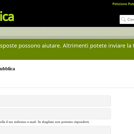
Petizione Pub
risposte possono aiutare. Altrimenti potete inviare la
Pubblica
olla il tuo indirizzo e-mail. Se sbagliato non potremo risponderti.