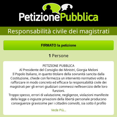
Responsabilità civile dei magistrati
1
Persone
PETIZIONE PUBBLICA
Al Presidente del Consiglio dei Ministri, Giorgia Meloni
Il Popolo Italiano, in quanto titolare della sovranità sancita dalla
Costituzione, chiede con fermezza un intervento normativo volto a
rafforzare in modo concreto ed efficace la responsabilità civile dei
magistrati per gli errori giudiziari commessi nell’esercizio delle loro
funzioni.
Troppo spesso, errori di valutazione, negligenze, violazioni manifeste
della legge o ingiuste privazioni della libertà personale producono
conseguenze gravissime per i cittadini coinvolti, sia sotto il profilo
economico sia sotto quello umano e sociale. È principio fondamentale di
Vede Più...
giustizia che chi esercita un potere così rilevante in nome dello Stato
debba rispondere pienamente delle proprie azioni, al pari di qualsiasi