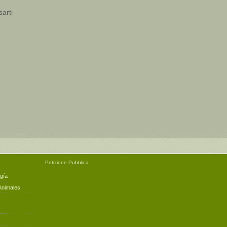
sarti
Petizione
Pubblica
gía
Animales