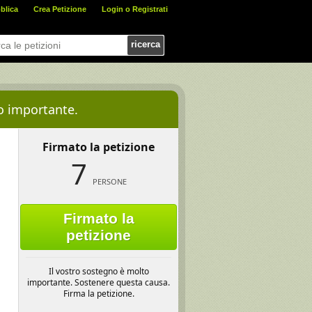
blica
Crea Petizione
Login o Registrati
ricerca
to importante.
Firmato la petizione
7
PERSONE
Firmato la
petizione
Il vostro sostegno è molto
importante. Sostenere questa causa.
Firma la petizione.