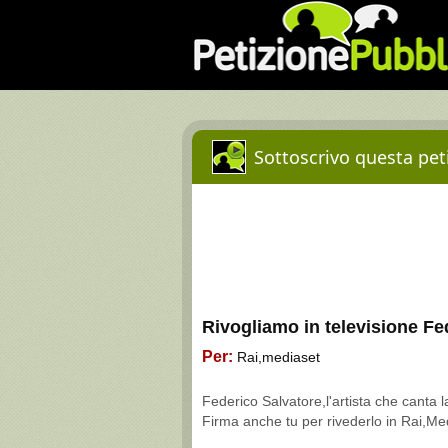
Sottoscrivo questa peti
Rivogliamo in televisione Fe
Per:
Rai,mediaset
Federico Salvatore,l'artista che canta la
Firma anche tu per rivederlo in Rai,Med