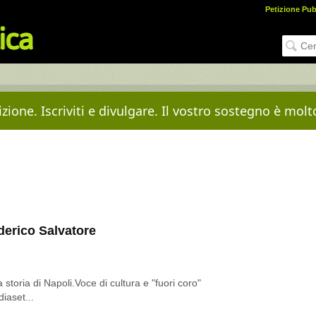
Petizione Pub
zione. Iscriviti e divulgare. Il vostro sostegno è mol
derico Salvatore
 storia di Napoli.Voce di cultura e "fuori coro"
iaset...