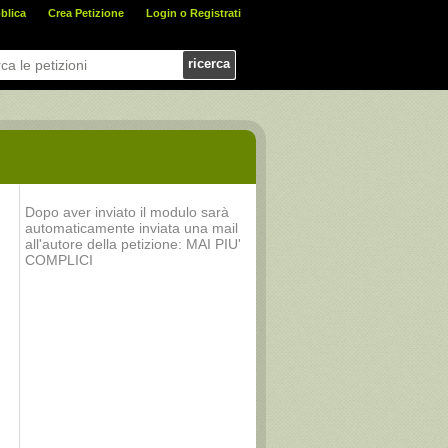
blica
Crea Petizione
Login o Registrati
ricerca
Dopo aver inviato il modulo sarà
automaticamente inviata una mail
all'autore della petizione: MAI PIU'
COMPLICI