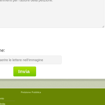
ne:
Petizione
Pubblica
ento
Media