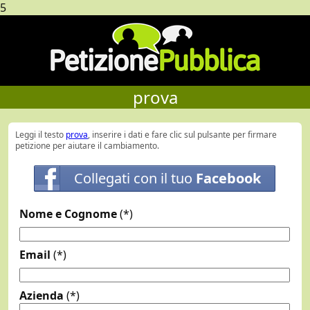
5
prova
Leggi il testo
prova
, inserire i dati e fare clic sul pulsante per firmare
petizione per aiutare il cambiamento.
Collegati con il tuo
Facebook
Nome e Cognome
(*)
Email
(*)
Azienda
(*)