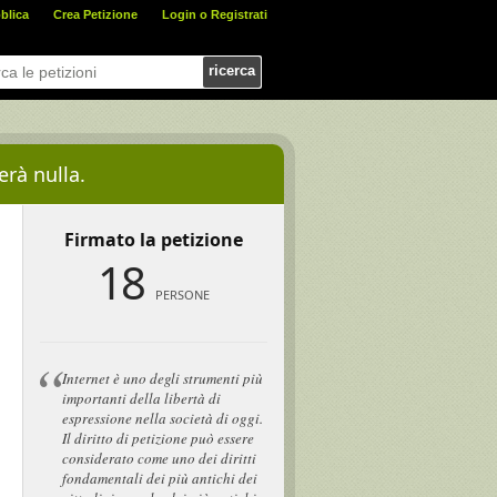
blica
Crea Petizione
Login o Registrati
ricerca
erà nulla.
Firmato la petizione
18
PERSONE
Internet è uno degli strumenti più
importanti della libertà di
espressione nella società di oggi.
Il diritto di petizione può essere
considerato come uno dei diritti
fondamentali dei più antichi dei