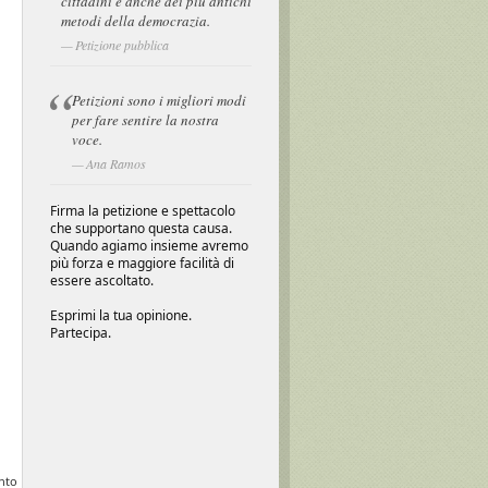
cittadini e anche dei più antichi
metodi della democrazia.
Petizione pubblica
Petizioni sono i migliori modi
per fare sentire la nostra
voce.
Ana Ramos
Firma la petizione e spettacolo
che supportano questa causa.
Quando agiamo insieme avremo
più forza e maggiore facilità di
essere ascoltato.
Esprimi la tua opinione.
Partecipa.
unto