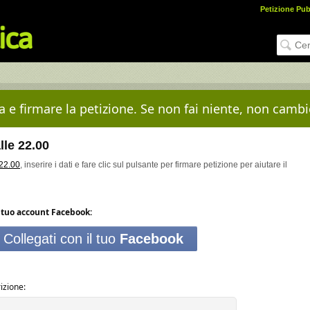
Petizione Pub
 e firmare la petizione. Se non fai niente, non cambi
lle 22.00
 22.00
, inserire i dati e fare clic sul pulsante per firmare petizione per aiutare il
tuo account Facebook:
Collegati con il tuo
Facebook
izione: