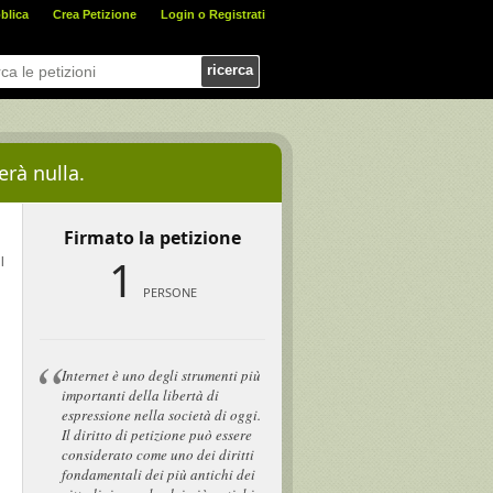
blica
Crea Petizione
Login o Registrati
ricerca
erà nulla.
Firmato la petizione
1
l
PERSONE
Internet è uno degli strumenti più
importanti della libertà di
espressione nella società di oggi.
Il diritto di petizione può essere
considerato come uno dei diritti
fondamentali dei più antichi dei