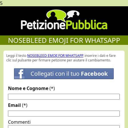
5
NOSEBLEED EMOJI FOR WHATSAPP
Leggi il testo
NOSEBLEED EMOJI FOR WHATSAPP
, inserire i dati e fare
clic sul pulsante per firmare petizione per aiutare il cambiamento.
Collegati con il tuo
Facebook
Nome e Cognome
(*)
Email
(*)
Commenti