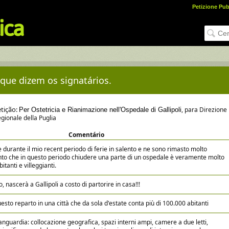
Petizione Pub
 que dizem os signatários.
etição:
, para Direzione
Per Ostetricia e Rianimazione nell'Ospedale di Gallipoli
gionale della Puglia
Comentário
ne durante il mio recent periodo di ferie in salento e ne sono rimasto molto
nto che in questo periodo chiudere una parte di un ospedale è veramente molto
itanti e villeggianti.
 nascerà a Gallipoli a costo di partorire in casa!!!
esto reparto in una città che da sola d'estate conta più di 100.000 abitanti
vanguardia: collocazione geografica, spazi interni ampi, camere a due letti,