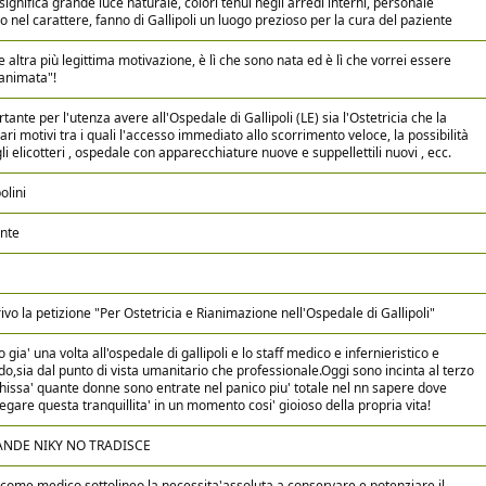
significa grande luce naturale, colori tenui negli arredi interni, personale
so nel carattere, fanno di Gallipoli un luogo prezioso per la cura del paziente
e altra più legittima motivazione, è lì che sono nata ed è lì che vorrei essere
animata"!
ante per l'utenza avere all'Ospedale di Gallipoli (LE) sia l'Ostetricia che la
ri motivi tra i quali l'accesso immediato allo scorrimento veloce, la possibilità
li elicotteri , ospedale con apparecchiature nuove e suppellettili nuovi , ecc.
olini
nte
ivo la petizione "Per Ostetricia e Rianimazione nell'Ospedale di Gallipoli"
 gia' una volta all'ospedale di gallipoli e lo staff medico e infernieristico e
,sia dal punto di vista umanitario che professionale.Oggi sono incinta al terzo
ssa' quante donne sono entrate nel panico piu' totale nel nn sapere dove
egare questa tranquillita' in un momento cosi' gioioso della propria vita!
ANDE NIKY NO TRADISCE
 come medico,sottolineo la necessita'assoluta a conservare e potenziare il