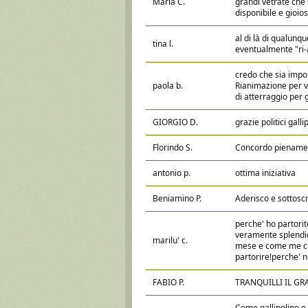
Maria C.
grandi vetrate che 
disponibile e gioio
al di là di qualunqu
tina l.
eventualmente "ri-
credo che sia import
paola b.
Rianimazione per va
di atterraggio per g
GIORGIO D.
grazie politici gallip
Florindo S.
Concordo piename
antonio p.
ottima iniziativa
Beniamino P.
Aderisco e sottoscr
perche' ho partorito
veramente splendido
marilu' c.
mese e come me chi
partorire!perche' n
FABIO P.
TRANQUILLI IL GR
Come gallipolino e