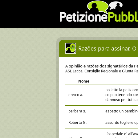
Razões para assinar. O
A opinião e razões dos signatários da P
ASL Lecce, Consiglio Regionale e Giunta Re
Nome
ho letto la petizio
enrico a.
colpito tenendo co
dannoso per tutti ab
barbara s.
aspetto un bambino,
Roberto G.
assurdo togliere qu
L'ospedale e' all'a