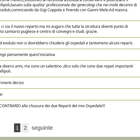
llipoli,basato sulla qualita' professionale dei ginecologi che nei molti decenni di
succeduti,cominciando da Gigi Coppola e finendo con Gianni Mele.Ad maiora.
ci sia il nuovo reparto ma mi auguro che tutta la struttura diventi punto di
to sanitario pugliese e centro di convegni e studi. grazie.
ed evoluto non si dovrebbero chiudere gli ospedali e tantomeno alcuni reparti.
ngo pienamente quest'iniziativa
a diversi anni, ma sono un salentino ,dico solo che sono due repati importanti
llipoli.
rimenti deciso
ai
TRARIO alla chiusura dei due Reparti del mio Ospedale!!!
1
2
seguinte