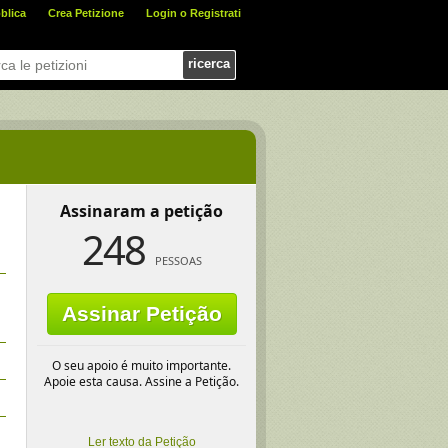
blica
Crea Petizione
Login o Registrati
ricerca
Assinaram a petição
248
PESSOAS
Assinar Petição
O seu apoio é muito importante.
Apoie esta causa. Assine a Petição.
Ler texto da Petição