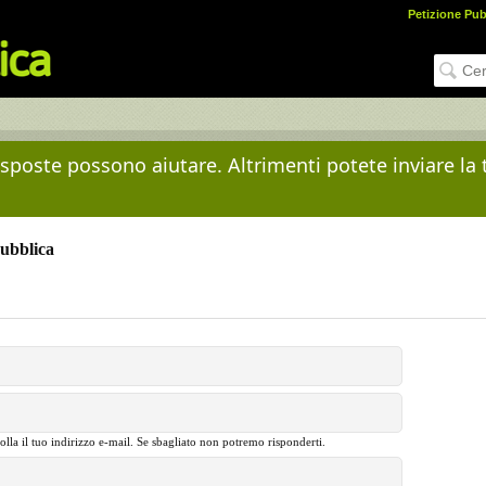
Petizione Pub
risposte possono aiutare. Altrimenti potete inviare la
Pubblica
olla il tuo indirizzo e-mail. Se sbagliato non potremo risponderti.