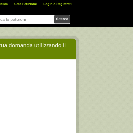
blica
Crea Petizione
Login o Registrati
ricerca
 tua domanda utilizzando il