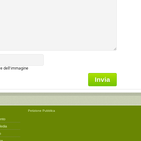
ere dell'immagine
Petizione
Pubblica
ento
Media
o
re