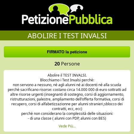
ABOLIRE I TEST INVALSI
20
Persone
Abolire il TEST INVALSI.
Blocchiamo i Test Invalsi perchè:
non servono a nessuno, né agli alunni né ai docenti né alla scuola
perchè sacrificano risorse: costano circa 14.000 000 di euro sottratti ad
altre risorse urgenti (insegnanti di sostegno, corsi di aggiornamento,
ristrutturazioni, palestre, ampliamento dell'offerta formativa, corsi di
recupero, corsi di alfabetizzazionne per alunni stranieri,sblocco dei
contratti, ecc, ecc)
perchè non considerano la complessità delle situazioni:
- di una classe ( alunni con PDP, alunni con BES)
- di un' istituto (forte componente di alunni immigrati, forte discontinuità
Vede Più...
tra la componente docenti)
- di un quartiere ( area a rischio)