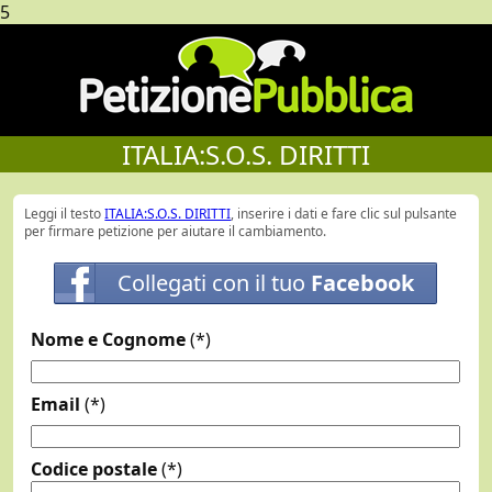
5
ITALIA:S.O.S. DIRITTI
Leggi il testo
ITALIA:S.O.S. DIRITTI
, inserire i dati e fare clic sul pulsante
per firmare petizione per aiutare il cambiamento.
Collegati con il tuo
Facebook
Nome e Cognome
(*)
Email
(*)
Codice postale
(*)