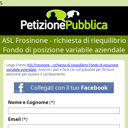
5
ASL Frosinone - richiesta di riequilibrio
Fondo di posizione variabile aziendale
Leggi il testo
ASL Frosinone - richiesta di riequilibrio Fondo di posizione
variabile aziendale
, inserire i dati e fare clic sul pulsante per firmare
petizione per aiutare il cambiamento.
Collegati con il tuo
Facebook
Nome e Cognome
(*)
Email
(*)