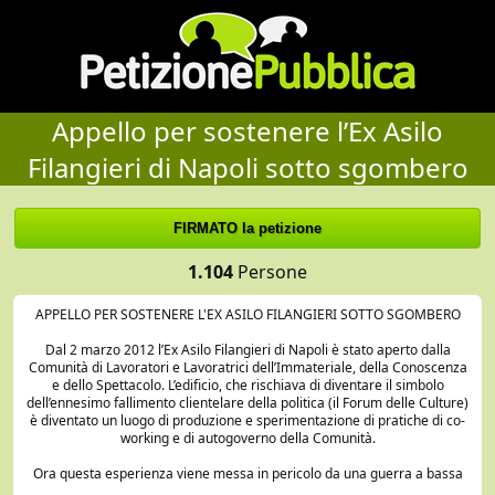
Appello per sostenere l’Ex Asilo
Filangieri di Napoli sotto sgombero
1.104
Persone
APPELLO PER SOSTENERE L'EX ASILO FILANGIERI SOTTO SGOMBERO
Dal 2 marzo 2012 l’Ex Asilo Filangieri di Napoli è stato aperto dalla
Comunità di Lavoratori e Lavoratrici dell’Immateriale, della Conoscenza
e dello Spettacolo. L’edificio, che rischiava di diventare il simbolo
dell’ennesimo fallimento clientelare della politica (il Forum delle Culture)
è diventato un luogo di produzione e sperimentazione di pratiche di co-
working e di autogoverno della Comunità.
Ora questa esperienza viene messa in pericolo da una guerra a bassa
intensità, fatta di denunce più o meno anonime, identificazioni della