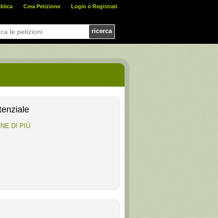
blica
Crea Petizione
Login o Registrati
ricerca
tenziale
NE DI PIÙ